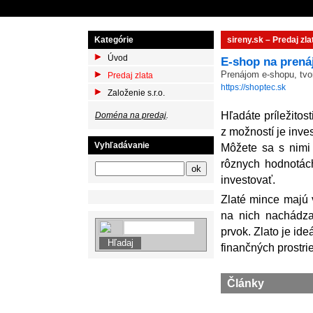
Kategórie
sireny.sk – Predaj zla
Úvod
E-shop na prená
Prenájom e-shopu, tvo
Predaj zlata
https://shoptec.sk
Založenie s.r.o.
Hľadáte príležitos
Doména na predaj
.
z možností je inve
Vyhľadávanie
Môžete sa s nimi 
rôznych hodnotác
investovať.
Zlaté mince majú 
na nich nachádza
prvok. Zlato je id
finančných prostri
Články